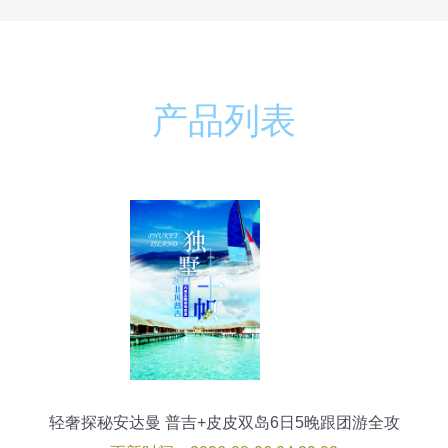
产品列表
轻奢探秘安达曼 普吉+皮皮双岛6日5晚跟团游全攻
略