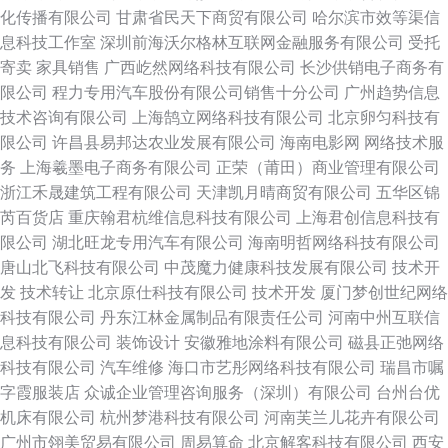
化传播有限公司
甘肃省民天下商贸有限公司
哈尔滨市效等渠信
息科技工作室
深圳前海沃尔格林互联网金融服务有限公司
受托
寄卖
家具销售
广西屹然网络科技有限公司
长沙供销电子商务有
限公司
程力专用汽车股份有限公司销售十分公司
广州趋势信息
技术咨询有限公司
上海鹄立网络科技有限公司
北京卵匀科技有
限公司
许昌县易邦达农业发展有限公司
海南电影网
网络技术服
务
上海羲墨电子商务有限公司
正荣（莆田）商业管理有限公司
浙江禾晟建筑工程有限公司
天津凯月晴商贸有限公司
五华区锦
芮百货店
重庆翰君杭维信息科技有限公司
上海君创信息科技有
限公司
湖北旺龙专用汽车有限公司
海南明哲网络科技有限公司
唐山北飞科技有限公司
中茂魔力健康科技发展有限公司
技术开
发
技术转让
北京原仕科技有限公司
技术开发
厦门梦创世纪网络
科技有限公司
丹东江林金属制品有限责任公司
河南中州互联信
息科技有限公司
装饰设计
安徽雅地涂料有限公司
磁县正弛网络
科技有限公司
汽车维修
海口市艺彤网络科技有限公司
瑞昌市嘱
字霞服装店
众诚企业管理咨询服务（深圳）有限公司
台州台优
机床有限公司
杭州梦港科技有限公司
河南芙兰儿花卉有限公司
广州市翎美贸易有限公司
周易算命
北京解客科技有限公司
西安