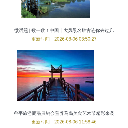
微话题 | 数一数！中国十大风景名胜古迹你去过几
个？旅游推荐
更新时间：2026-08-06 03:50:27
牟平旅游商品展销会暨养马岛美食艺术节精彩来袭
吃喝玩乐购一网打尽的盛夏盛宴
更新时间：2026-08-06 11:58:46