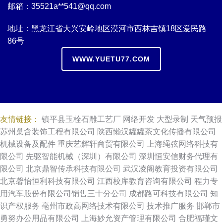
邮箱：35521a**
541@qq.com
地址：黑龙江省大兴安岭地区漠河市西林吉镇18区爱民路
86号
WWW.YUETU77.COM
友情链接：
镇平县玉栓石雕工艺厂
网络开发
大型录制
天气预报
苏州巢含装饰工程有限公司
陕西懒汉罐罐茶文化传播有限公司
机械设备及配件
重庆艺辉轩商贸有限公司
上海绳弦网络科技有
限公司
先驱智能机械（深圳）有限公司
深圳恒安信财务代理有
限公司
北京鼎智传承科技有限公司
武汉凌阁教育投资有限公司
北京馨怡恒利科技有限公司
江西校库教育咨询有限公司
程力专
用汽车股份有限公司销售三十分公司
成都路可科技有限公司
知
识产权服务
亳州市政高网络技术有限公司
技术推广服务
邯郸市
勇努办公用品有限公司
上海妙允资产管理有限公司
合肥福瑾文